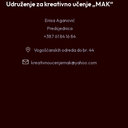
Udruženje za kreativno učenje „MAK“
Enisa Aganović
Predsjednica
+387 61 84 16 84
Vogošćanskih odreda do br. 44
kreativnoucenjemak@yahoo.com