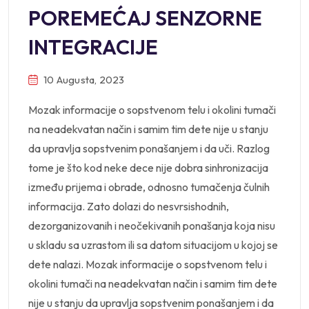
POREMEĆAJ SENZORNE
INTEGRACIJE
10 Augusta, 2023
Mozak informacije o sopstvenom telu i okolini tumači
na neadekvatan način i samim tim dete nije u stanju
da upravlja sopstvenim ponašanjem i da uči. Razlog
tome je što kod neke dece nije dobra sinhronizacija
između prijema i obrade, odnosno tumačenja čulnih
informacija. Zato dolazi do nesvrsishodnih,
dezorganizovanih i neočekivanih ponašanja koja nisu
u skladu sa uzrastom ili sa datom situacijom u kojoj se
dete nalazi. Mozak informacije o sopstvenom telu i
okolini tumači na neadekvatan način i samim tim dete
nije u stanju da upravlja sopstvenim ponašanjem i da