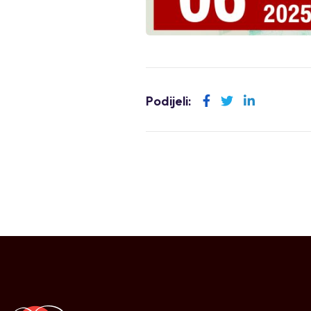
Podijeli:
LinkedIn