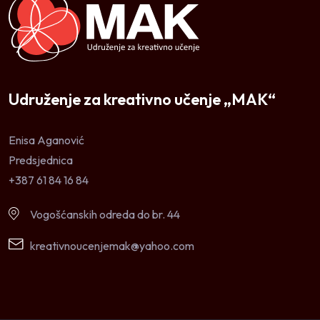
Udruženje za kreativno učenje „MAK“
Enisa Aganović
Predsjednica
+387 61 84 16 84
Vogošćanskih odreda do br. 44
kreativnoucenjemak@yahoo.com