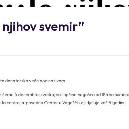
 njihov svemir”
peto donatorsko veče pod nazivom
 ćemo 6.decembra u velikoj sali općine Vogošća od 18h na humanitar
tri centra, a posebno Centar u Vogošći koji djeluje već 5.godinu.